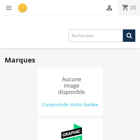
shopping_cart


(0)
Marques
Compostelle Visite Guidée