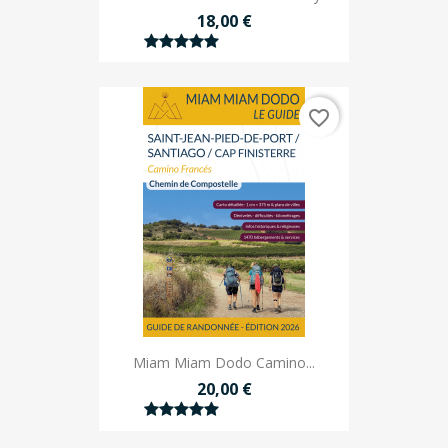
18,00 €
favorite_border
Miam Miam Dodo Camino...
20,00 €