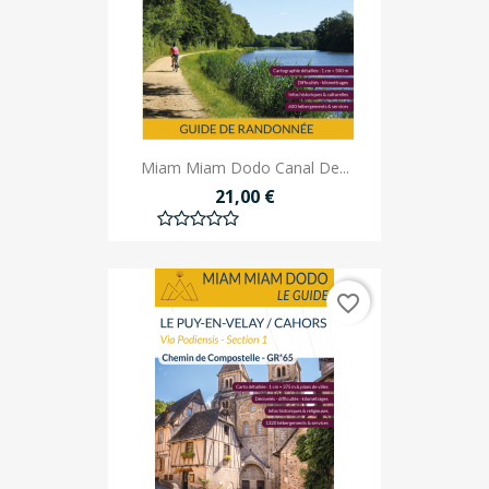
Miam Miam Dodo Canal De...
21,00 €
favorite_border