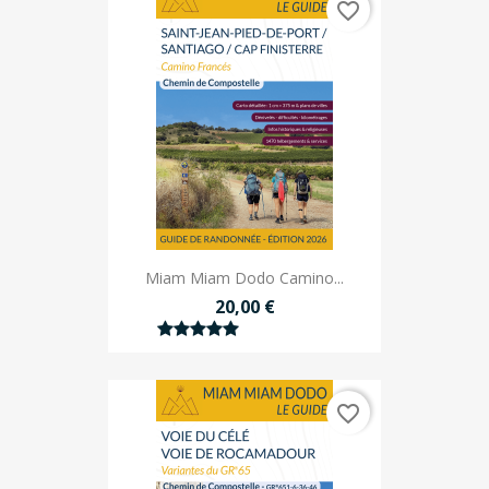
favorite_border
Miam Miam Dodo Camino...
20,00 €
favorite_border