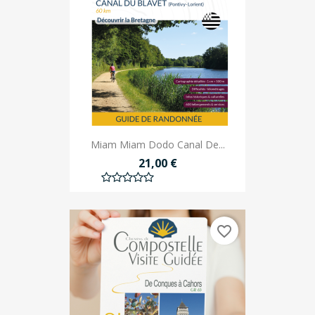
Miam Miam Dodo Canal De...
21,00 €
favorite_border