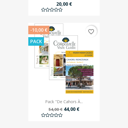
20,00 €
-10,00 €
favorite_border
PACK
Pack "De Cahors À...
44,00 €
54,00 €