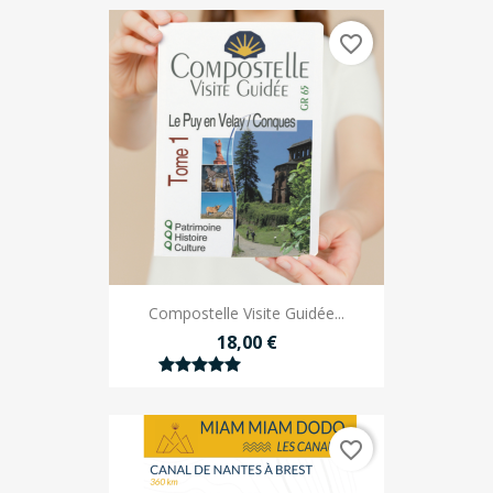
favorite_border
Compostelle Visite Guidée...
18,00 €
favorite_border