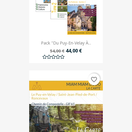
Pack "Du Puy-En-Velay À...
44,00 €
54,00 €
favorite_border