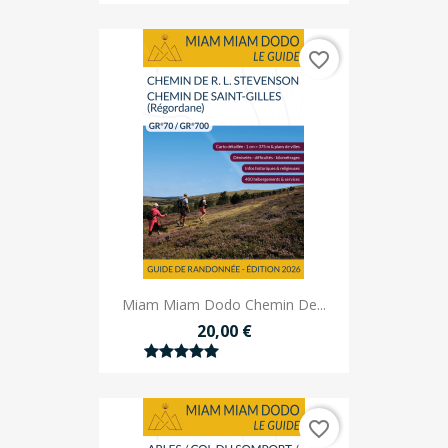
favorite_border
Miam Miam Dodo Chemin De...
20,00 €
favorite_border