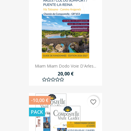
Miam Miam Dodo Voie D'Arles...
20,00 €
-10,00 €
favorite_border
PACK