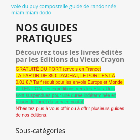
voie du puy
compostelle
guide de randonnée
miam miam dodo
NOS GUIDES
PRATIQUES
Découvrez tous les livres édités
par les Editions du Vieux Crayon
GRATUITÉ DU PORT (envois en France)
:
A
PARTIR DE 35 € D'ACHAT, LE PORT EST À
0,01 € // Tarif réduit pour les envois Europe et Monde
ATTENTION, les expéditions vers les Etats-Unis
sont suspendues pour une durée indéterminée en
raison de l'arrêt du service postal.
N'hésitez plus à vous offrir ou à offrir plusieurs guides
de nos éditions.
Sous-catégories