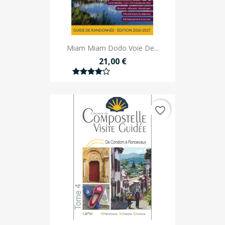
Miam Miam Dodo Voie De...
21,00 €
favorite_border